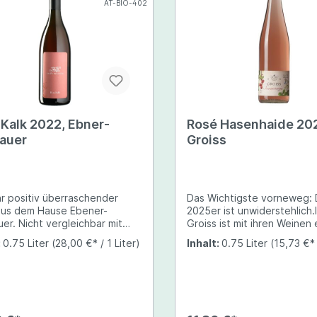
AT-BIO-402
ann
ler
Roter Veltliner
rgunder
Traminer
dler
Silvaner
 Kalk 2022, Ebner-
Rosé Hasenhaide 20
auer
Groiss
hr positiv überraschender
Das Wichtigste vorneweg: 
aus dem Hause Ebener-
2025er ist unwiderstehlich.
er. Nicht vergleichbar mit
Groiss ist mit ihren Weinen 
er süffigen Varianten seiner
fester Bestandteil unseres
:
0.75 Liter
(28,00 €* / 1 Liter)
Inhalt:
0.75 Liter
(15,73 €* 
g. Besonders der Merlot
Weinprogramms. Ihr
 dem Wein seine Dichte und
Rosé Hasenhaide ist gekelt
xität. Dennoch sehr frische,
aus Pinot Noir & Zweigelt.
 grüne Aromen was dem Wein
gepresst und bis Januar au
ewisse Herbheit verleiht.
Vollhefe liegend, zeigt er e
 Speisenbegleiter der sich
mittelkräftiges Lachsrosa, r