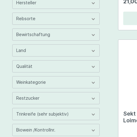
21,0
Hersteller
auch n
Heinz Velich
verste
Peter Veyder-Malberg
Rebsorte
Fritz Wieninger
Bewirtschaftung
Land
Qualität
Weinkategorie
Restzucker
Sekt
Trinkreife (sehr subjektiv)
Loim
Biowein /Kontrollnr.