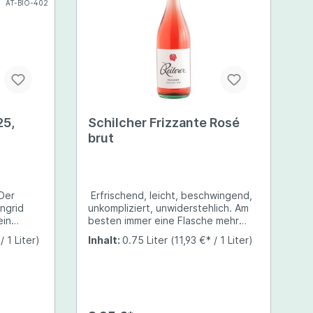
AT-BIO-402
25,
Schilcher Frizzante Rosé
brut
Der
Erfrischend, leicht, beschwingend,
Ingrid
unkompliziert, unwiderstehlich. Am
ein
besten immer eine Flasche mehr
einkühlen.Die Herstellung erfolgt
/ 1 Liter)
Inhalt:
0.75 Liter
(11,93 €* / 1 Liter)
nach der Méthode Charmat, wo der
ert
Grundwein eine zweite Gärung im
 Schonend
Großraumtank erfährt und
f der
anschließend auf die Flasche gefüllt
in
wird.
iecht