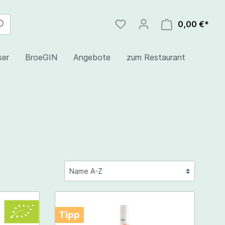
0,00 €*
er
BroeGIN
Angebote
zum Restaurant
nd
Tipp