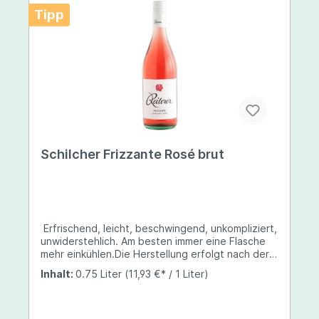
Tipp
Schilcher Frizzante Rosé brut
Erfrischend, leicht, beschwingend, unkompliziert,
unwiderstehlich. Am besten immer eine Flasche
mehr einkühlen.Die Herstellung erfolgt nach der
Méthode Charmat, wo der Grundwein eine
Inhalt:
0.75 Liter
(11,93 €* / 1 Liter)
zweite Gärung im Großraumtank erfährt und
anschließend auf die Flasche gefüllt wird.