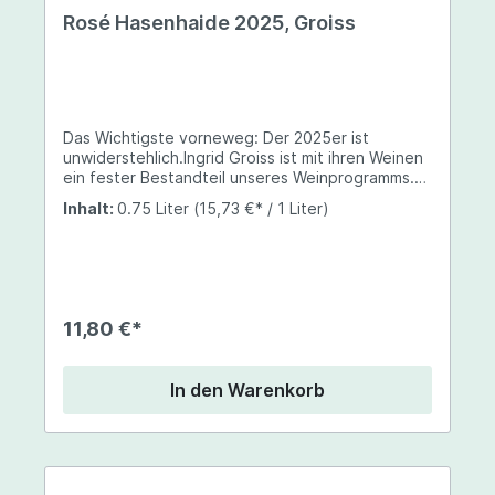
Rosé Hasenhaide 2025, Groiss
Das Wichtigste vorneweg: Der 2025er ist
unwiderstehlich.Ingrid Groiss ist mit ihren Weinen
ein fester Bestandteil unseres Weinprogramms.
Ihr Rosé Hasenhaide ist gekeltert aus Pinot Noir &
Inhalt:
0.75 Liter
(15,73 €* / 1 Liter)
Zweigelt. Schonend gepresst und bis Januar auf
der Vollhefe liegend, zeigt er ein mittelkräftiges
Lachsrosa, riecht nach frischen Erdbeeren und
reifen Kirschen. Saftige Frucht auch am Gaumen,
fein mineralisch unterlegt. Ingrids Rosé ist
unerhört süffig und obendrein ein
11,80 €*
unkomplizierter Speisenbegleiter. Er macht vor
allem zur Frühlingsküche eine tolle Figur.
In den Warenkorb