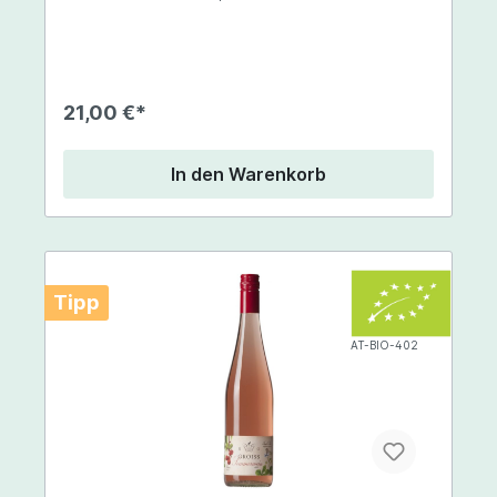
Dichte und Komplexität. Dennoch sehr frische,
leicht grüne Aromen was dem Wein eine gewisse
Herbheit verleiht. Toller Speisenbegleiter der
sich auch nicht vor kräftigen Röstaromen
verstecken muss.
21,00 €*
In den Warenkorb
Tipp
AT-BIO-402