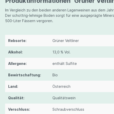
Produktinformationen "Grüner Velt
Heinz Velich
Im Vergleich zu den beiden anderen Lagenweinen aus dem Jahr 20
Peter Veyder-Malberg
Der schottrig-lehmige Boden sorgt für eine ausgeprägte Minera
Fritz Wieninger
500-Liter Fässern vergoren.
Rebsorte:
Grüner Veltliner
Alkohol:
13,0 % Vol.
Allergene:
enthält Sulfite
Bewirtschaftung:
Bio
Land:
Österreich
Qualität:
Qualitätswein
Verschluss:
Schraubverschluss