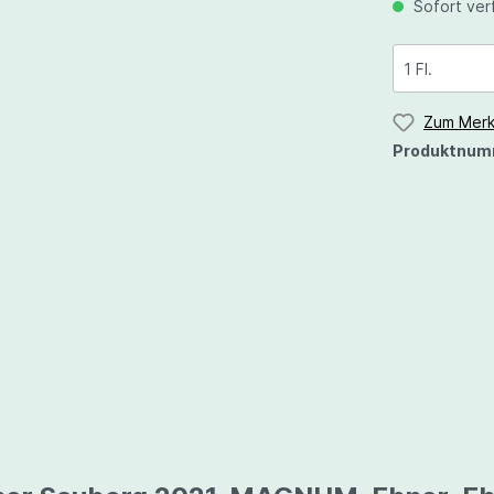
Sofort verf
ann
ler
Roter Veltliner
rgunder
Traminer
Zum Merk
Produktnum
dler
Silvaner