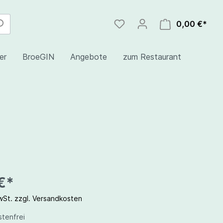
0,00 €*
er
BroeGIN
Angebote
zum Restaurant
nd
€*
MwSt. zzgl. Versandkosten
tenfrei