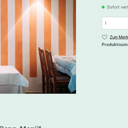
ann
Sofort verf
ler
Roter Veltliner
rgunder
Traminer
Zum Merk
Produktnum
dler
Silvaner