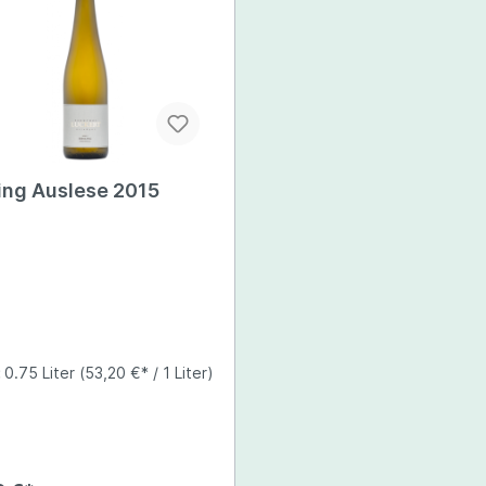
ann
ler
Roter Veltliner
rgunder
Traminer
dler
Silvaner
ling Auslese 2015
:
0.75 Liter
(53,20 €* / 1 Liter)