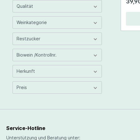
39,9
Heinz Velich
Qualität
Peter Veyder-Malberg
Weinkategorie
Fritz Wieninger
Restzucker
Biowein /Kontrollnr.
Herkunft
Preis
Service-Hotline
Unterstützung und Beratung unter: