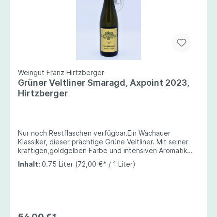
Weingut Franz Hirtzberger
Grüner Veltliner Smaragd, Axpoint 2023,
Hirtzberger
Nur noch Restflaschen verfügbar.Ein Wachauer
Klassiker, dieser prächtige Grüne Veltliner. Mit seiner
kräftigen,goldgelben Farbe und intensiven Aromatik
packt er einen von Beginn an. Die Reben stehen auf
Inhalt:
0.75 Liter
(72,00 €* / 1 Liter)
tiefgründigen Tonböden. Würzg, viel Extrakt und Kraft.
Ein muskulöser Veltliner mit langem Finish, extraktsüß,
aber trocken und dem Jahrgang entsprechend mit
ausbalancierender Säure ausgestattet. Gut einsetzbar
zu kräftigeren Spargelgerichten oder Krustentieren.
54,00 €*